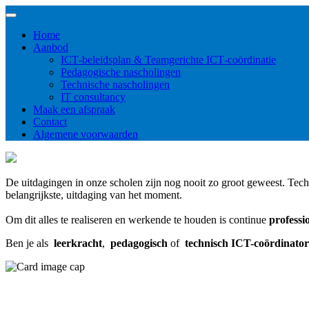
Home
Aanbod
ICT‑beleidsplan & Teamgerichte ICT‑coördinatie
Pedagogische nascholingen
Technische nascholingen
IT consultancy
Maak een afspraak
Contact
Algemene voorwaarden
De uitdagingen in onze scholen zijn nog nooit zo groot geweest. Tech
belangrijkste, uitdaging van het moment.
Om dit alles te realiseren en werkende te houden is continue
professi
Ben je als
leerkracht
,
pedagogisch
of
technisch ICT-coördinator